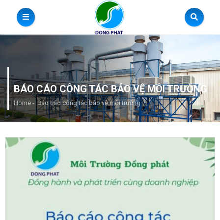
BÁO CÁO CÔNG TÁC BẢO VỆ MÔI TRƯỜNG
Home
-
Báo cáo công tác bảo vệ môi trường