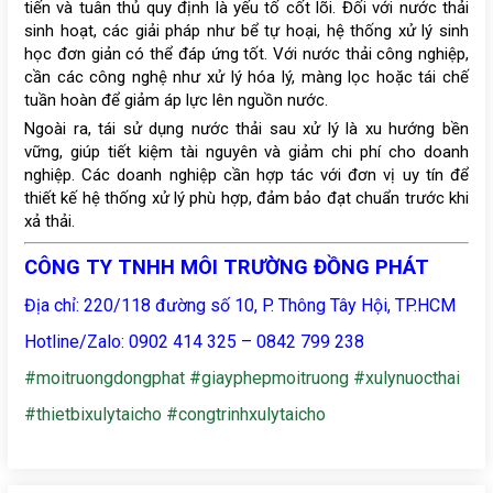
tiến và tuân thủ quy định là yếu tố cốt lõi. Đối với nước thải
sinh hoạt, các giải pháp như bể tự hoại, hệ thống xử lý sinh
học đơn giản có thể đáp ứng tốt. Với nước thải công nghiệp,
cần các công nghệ như xử lý hóa lý, màng lọc hoặc tái chế
tuần hoàn để giảm áp lực lên nguồn nước.
Ngoài ra, tái sử dụng nước thải sau xử lý là xu hướng bền
vững, giúp tiết kiệm tài nguyên và giảm chi phí cho doanh
nghiệp. Các doanh nghiệp cần hợp tác với đơn vị uy tín để
thiết kế hệ thống xử lý phù hợp, đảm bảo đạt chuẩn trước khi
xả thải.
CÔNG TY TNHH MÔI TRƯỜNG ĐỒNG PHÁT
Địa chỉ: 220/118 đường số 10, P. Thông Tây Hội, TP.HCM
Hotline/Zalo: 0902 414 325 – 0842 799 238
#moitruongdongphat
#giayphepmoitruong
#xulynuocthai
#thietbixulytaicho
#congtrinhxulytaicho