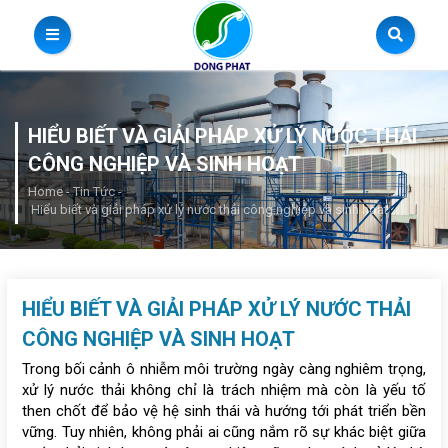
HIỂU BIẾT VÀ GIẢI PHÁP XỬ LÝ NƯỚC THẢI
CÔNG NGHIỆP VÀ SINH HOẠT
Home
-
Tin Tức
-
Hiểu biết và giải pháp xử lý nước thải công nghiệp và sinh hoạt
HIỂU BIẾT VÀ GIẢI PHÁP XỬ LÝ NƯỚC THẢI
CÔNG NGHIỆP VÀ SINH HOẠT
Trong bối cảnh ô nhiễm môi trường ngày càng nghiêm trọng,
xử lý nước thải không chỉ là trách nhiệm mà còn là yếu tố
then chốt để bảo vệ hệ sinh thái và hướng tới phát triển bền
vững. Tuy nhiên, không phải ai cũng nắm rõ sự khác biệt giữa