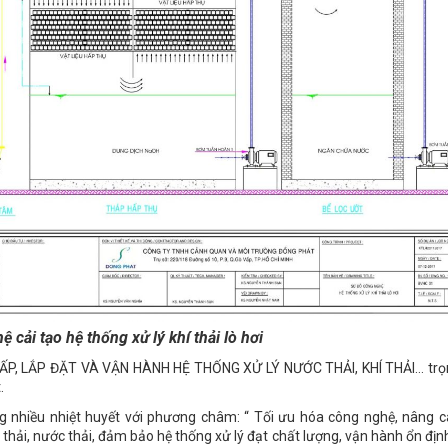
 cải tạo hệ thống xử lý khí thải lò hơi
CẤP, LẮP ĐẶT VÀ VẬN HÀNH HỆ THỐNG XỬ LÝ NƯỚC THẢI, KHÍ THẢI… trọn
.
ng nhiều nhiệt huyết với phương châm: “ Tối ưu hóa công nghệ, nâng c
thải, nước thải, đảm bảo hệ thống xử lý đạt chất lượng, vận hành ổn định