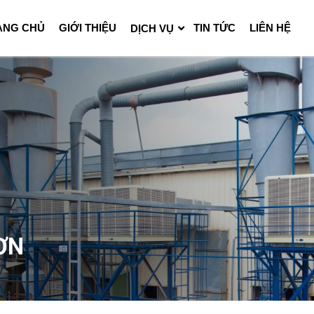
ANG CHỦ
GIỚI THIỆU
TIN TỨC
LIÊN HỆ
DỊCH VỤ
SƠN