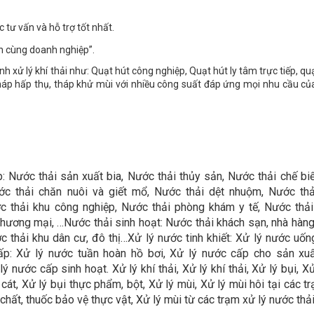
 tư vấn và hỗ trợ tốt nhất.
n cùng doanh nghiệp”.
h xử lý khí thải như: Quạt hút công nghiệp, Quạt hút ly tâm trực tiếp, quạ
 tháp hấp thụ, tháp khử mùi với nhiều công suất đáp ứng mọi nhu cầu c
: Nước thải sản xuất bia, Nước thải thủy sản, Nước thải chế bi
ớc thải chăn nuôi và giết mổ, Nước thải dệt nhuộm, Nước thả
ớc thải khu công nghiệp, Nước thải phòng khám y tế, Nước thả
thương mại, …Nước thải sinh hoạt: Nước thải khách sạn, nhà hàn
c thải khu dân cư, đô thị…Xử lý nước tinh khiết: Xử lý nước uố
ấp: Xử lý nước tuần hoàn hồ bơi, Xử lý nước cấp cho sản xu
ước cấp sinh hoạt. Xử lý khí thải, Xử lý khí thải, Xử lý bụi, Xử
 cát, Xử lý bụi thực phẩm, bột, Xử lý mùi, Xử lý mùi hôi tại các tr
 chất, thuốc bảo vệ thực vật, Xử lý mùi từ các trạm xử lý nước thả