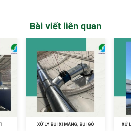
Bài viết liên quan
I
XỬ LÝ BỤI XI MĂNG, BỤI GỖ
XỬ L