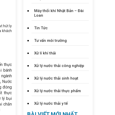
Máy thổi khí Nhật Bản – Đài
Loan
t hút ly
Tin Tức
ủa khách
Tư vấn môi trường
Xử lí khí thải
ến thực
Xử lý nước thải công nghiệp
i bánh
i ngành
Xử lý nước thải sinh hoạt
g, Nước
ng đóng
Xử lý nước thải thực phẩm
ất thực
 lý bụi
Xử lý nước thải y tế
ại chăn
i
BÀI VIẾT MỚI NHẤT