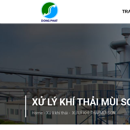
TR
XỬ LÝ KHÍ THẢI MÙI 
Home
-
Xử lí khí thải
-
XỬ LÝ KHÍ THẢI MÙI SƠN