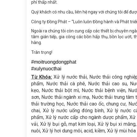
phí thấp nhất.
Quý khách có nhu cầu, liên hệ ngay với chúng tôi để được
Công ty Đồng Phát – “Luôn luôn Đồng hành và Phát triể
Ngoài ra chúng tôi còn cung cấp các thiết bị chuyên ngàn
tâm gián tiếp, gia công các bồn hấp thụ, bồn lọc ướt,
hàng.
Trân trọng!
#moitruongdongphat
#xulynuocthai
Từ Khóa:
Xử lý nước thải, Nước thải công nghiệp
phẩm, Nước thải cà phê, Nước thải cao su, Nư
kẹo, Nước thải bột mì, Nước thải bệnh viện, Nư
sơn, Nước thải ngành xi mạ, Nước thải trung tâm 
thải trường học, Nước thải cao ốc, chung cư, Nướ
chai, Xử lý nước uống đóng bình, Xử lý nước c
phẩm, Xử lý nước cấp cho ngành dược phẩm, Xử lý n
vải, Xử lý bụi gỗ, mạt kim loại, Xử lý bụi xi măng,
nuôi, Xử lý hơi dung môi, acid, kiềm, Xử lý mùi hóa