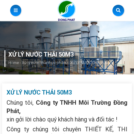
XỬ LÝ NƯỚC THẢI 50M3
Home
-
Xử lý nước thải thực phẩm
-
XỬ LÝ NƯỚC THẢI 50M3
XỬ LÝ NƯỚC THẢI 50M3
Chúng tôi,
Công ty TNHH Môi Trường Đồng
Phát,
xin gởi lời chào quý khách hàng và đối tác !
Công ty chúng tôi chuyên THIẾT KẾ, THI