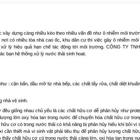
ợc xây dựng càng nhiều kéo theo nhiều vấn đề như ô nhiễm môi trườ
, nơi có nhiều tòa nhà cao ốc, khu dân cư thì việc gây ô nhiễm môi
áp xử lý hiệu quả hạn chế tác động tới môi trường. CÔNG TY T
bạn hệ thống xử lý nước thải sinh hoạt.
hư : cặn bẩn, dầu mỡ từ nhà bếp, các chất tẩy rửa, chất diệt khuẩ
g nhà vệ sinh.
 đều giống nhau chủ yếu là các chất hữu cơ dễ phân hủy như protein,
t lượng lớn oxy hòa tan trong nước để chuyển hóa chất hữu cơ tro
ữu cơ có trong nước thải có khả năng bị phân hủy hiếu khí bởi vi s
xi cần thiết mà vi sinh vật phải tiêu thụ để phân hủy lượng chất hữ
thấy chất hữu cơ có trong nước thải càng lớn, oxi hòa tan trong nư