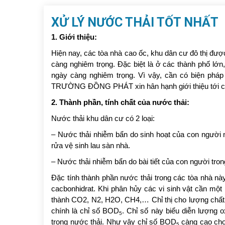
XỬ LÝ NƯỚC THẢI TỐT NHẤT
1. Giới thiệu:
Hiện nay, các tòa nhà cao ốc, khu dân cư đô thị đư
càng nghiêm trọng. Đặc biệt là ở các thành phố lớn
ngày càng nghiêm trọng. Vì vậy, cần có biện ph
TRƯỜNG ĐỒNG PHÁT xin hân hạnh giới thiệu tới các 
2. Thành phần, tính chất của nước thải:
Nước thải khu dân cư có 2 loại:
– Nước thải nhiễm bẩn do sinh hoạt của con người n
rửa vệ sinh lau sàn nhà.
– Nước thải nhiễm bẩn do bài tiết của con người tron
Đặc tính thành phần nước thải trong các tòa nhà này
cacbonhidrat. Khi phân hủy các vi sinh vật cần mộ
thành CO2, N2, H2O, CH4,… Chỉ thị cho lượng chất h
chính là chỉ số BOD
. Chỉ số này biểu diễn lượng o
5
trong nước thải. Như vậy chỉ số BOD
càng cao cho 
5