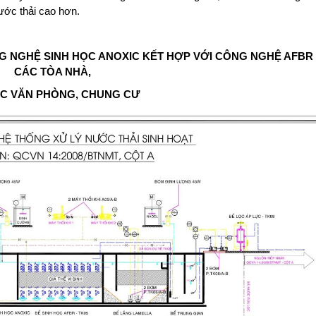
ước thải cao hơn.
G NGHỆ SINH HỌC ANOXIC KẾT HỢP VỚI CÔNG NGHỆ AFBR
CÁC TÒA NHÀ,
C VĂN PHÒNG, CHUNG CƯ