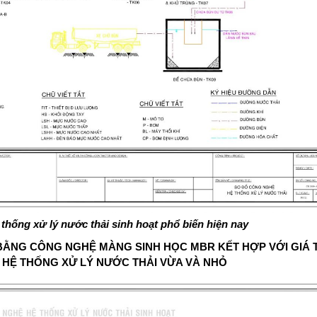
thống xử lý nước thải sinh hoạt phổ biến hiện nay
BẰNG CÔNG NGHỆ MÀNG SINH HỌC MBR KẾT HỢP VỚI GIÁ T
HỆ THỐNG XỬ LÝ NƯỚC THẢI VỪA VÀ NHỎ