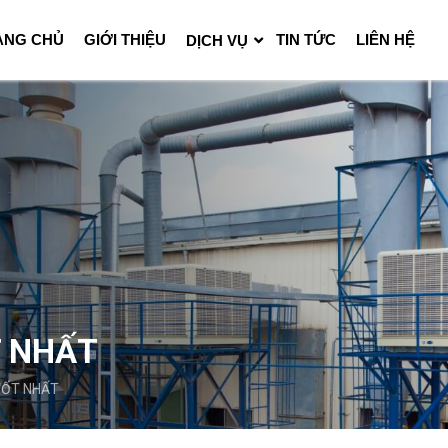
ANG CHỦ
GIỚI THIỆU
TIN TỨC
LIÊN HỆ
DỊCH VỤ
T NHẤT
TỐT NHẤT