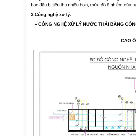
ban đầu bị tiêu thụ nhiều hơn, mức độ ô nhiễm của n
3.Công nghệ xử lý:
– CÔNG NGHỆ XỬ LÝ NƯỚC THẢI BẰNG CÔN
CAO Ố