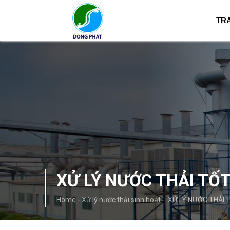
TR
XỬ LÝ NƯỚC THẢI TỐ
Home
-
Xử lý nước thải sinh hoạt
-
XỬ LÝ NƯỚC THẢI 