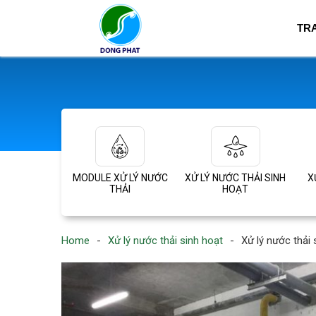
TR
MODULE XỬ LÝ NƯỚC
XỬ LÝ NƯỚC THẢI SINH
X
THẢI
HOẠT
Home
-
Xử lý nước thải sinh hoạt
-
Xử lý nước thải