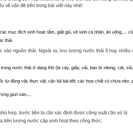
 về vấn đề trên trong bài viết này nhé!
các mục đích sinh hoạt: tắm, giặt giũ, vệ sinh cá nhân, ăn uống,… c
c thải.
 vào nguồn thải. Ngoài ra, lưu lượng nước thải ít hay nhiều
rong nước thải ở dạng thô (lá cây, giấy, vải, bao bì nilong, cát, sỏ
 từ động vật, thực vật, cặn bã bài tiết; các hợp chất có chứa nitơ
trứng giun sán,…
hù hợp, trước tiên ta cần xác định được công suất cần xử lý.
a trên lượng nước cấp sinh hoạt theo công thức: