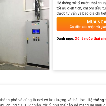
Hệ thống xử lý nước thải chu
tối ưu diện tích, chi phí đầu t
được tư vấn và báo giá chi tiết
MUA NG
Gọi điện xác nhận và gia
Danh mục:
Xử lý nước thải si
thành phố và cũng là nơi có lưu lượng xả thải lớn.
Hệ thống
khu chung cư. Tuy nhiên, xử lý như thế nào để mang lại hiệu qu