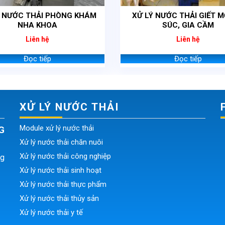
Ý NƯỚC THẢI PHÒNG KHÁM
XỬ LÝ NƯỚC THẢI GIẾT M
NHA KHOA
SÚC, GIA CẦM
Liên hệ
Liên hệ
Đọc tiếp
Đọc tiếp
XỬ LÝ NƯỚC THẢI
Module xử lý nước thải
G
Xử lý nước thải chăn nuôi
Xử lý nước thải công nghiệp
ng
Xử lý nước thải sinh hoạt
Xử lý nước thải thực phẩm
Xử lý nước thải thủy sản
Xử lý nước thải y tế