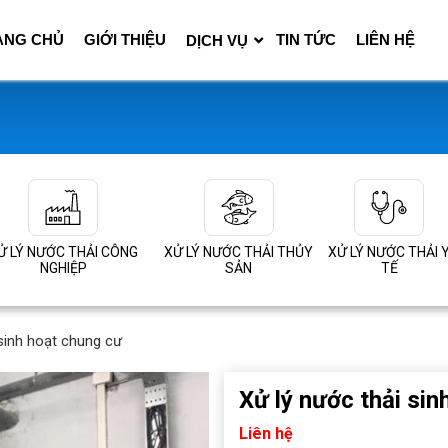
ANG CHỦ
GIỚI THIỆU
TIN TỨC
LIÊN HỆ
DỊCH VỤ
Ử LÝ NƯỚC THẢI CÔNG
XỬ LÝ NƯỚC THẢI THỦY
XỬ LÝ NƯỚC THẢI 
NGHIỆP
SẢN
TẾ
 sinh hoạt chung cư
Xử lý nước thải sin
Liên hệ