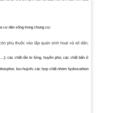
ủa cư dân sống trong chung cư;
 còn phụ thuộc vào tập quán sinh hoạt và số dân.
i,…); các chất rắn lơ lửng, huyền phù; các chất bẩn ở
, phosphor, lưu huỳnh; các hợp chất nhóm hydrocarbon