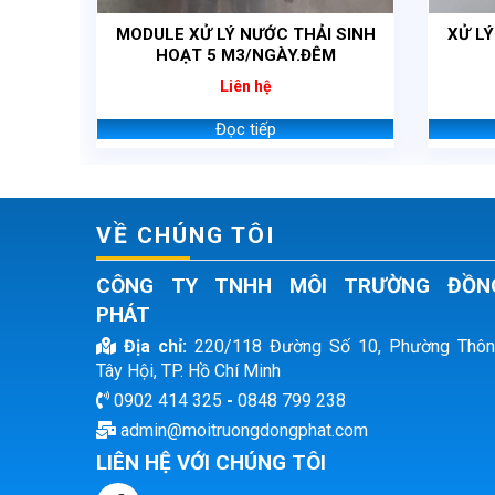
MODULE XỬ LÝ NƯỚC THẢI SINH
XỬ L
HOẠT 5 M3/NGÀY.ĐÊM
Liên hệ
Đọc tiếp
VỀ CHÚNG TÔI
CÔNG TY TNHH MÔI TRƯỜNG ĐỒN
PHÁT
Địa chỉ:
220/118 Đường Số 10, Phường Thô
Tây Hội, TP. Hồ Chí Minh
0902 414 325
-
0848 799 238
admin@moitruongdongphat.com
LIÊN HỆ VỚI CHÚNG TÔI