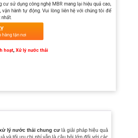
ng cư sử dụng công nghệ MBR mang lại hiệu quả cao,
ư, vận hành tự động. Vui lòng liên hệ với chúng tôi để
 nhất.
AY
o hàng tận nơi
nh hoạt
,
Xử lý nước thải
xử lý nước thải chung cư
là giải pháp hiệu quả
ả và tối ưu chi phí vẫn là câu hỏi lớn đối với các