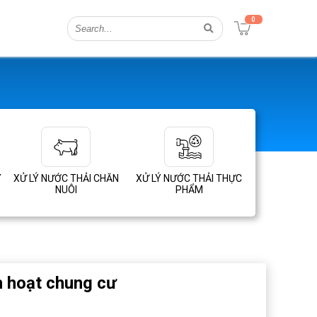
0
Y
XỬ LÝ NƯỚC THẢI CHĂN
XỬ LÝ NƯỚC THẢI THỰC
NUÔI
PHẨM
h hoạt chung cư