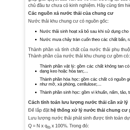
chủ đầu tư chưa có kinh nghiệm. Hãy cùng tìm hiểu
Các nguồn xả nước thải của chung cư
Nước thải khu chung cư có nguồn gốc:
Nước thải sinh hoạt xả bỏ sau khi sử dụng cho 
Nước mưa chảy tràn cuốn theo các chất bẩn, rá
Thành phần và tính chất của nước thải phụ thuộc
Thành phần của nước thải khu chung cư gồm có:
Thành phần vật lý: gồm các chất không tan có t
dạng keo hoặc hòa tan;…
Thành phần hóa học: gồm các chất có nguồn gốc
như mỡ, xà phòng, cenllulose;…
Thành phần sinh học: gồm vi khuẩn, nấm, tảo, 
Cách tính toán lưu lượng nước thải cần xử lý
Để lắp đặt
hệ thống xử lý nước thải chung cư
p
Lưu lượng nước thải phát sinh được tính toán dự
Q = N x q
x 100%. Trong đó:
tb